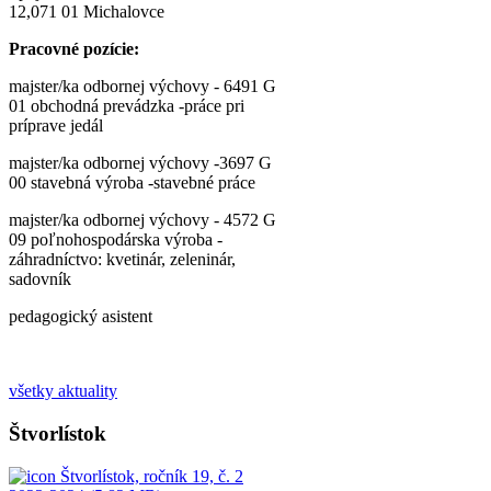
12,071 01 Michalovce
Pracovné pozície:
majster/ka odbornej výchovy - 6491 G
01 obchodná prevádzka -práce pri
príprave jedál
majster/ka odbornej výchovy -3697 G
00 stavebná výroba -stavebné práce
majster/ka odbornej výchovy - 4572 G
09 poľnohospodárska výroba -
záhradníctvo: kvetinár, zeleninár,
sadovník
pedagogický asistent
všetky aktuality
Štvorlístok
Štvorlístok, ročník 19, č. 2