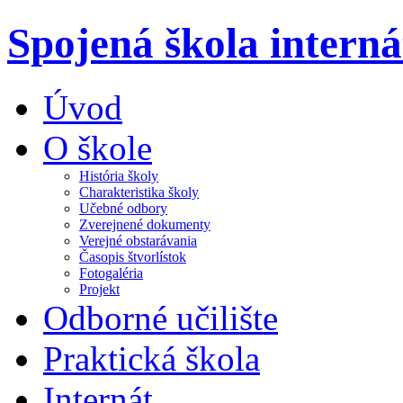
Spojená škola intern
Úvod
O škole
História školy
Charakteristika školy
Učebné odbory
Zverejnené dokumenty
Verejné obstarávania
Časopis štvorlístok
Fotogaléria
Projekt
Odborné učilište
Praktická škola
Internát