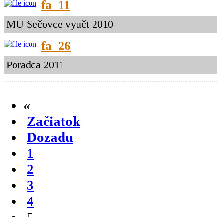
fa_11
MU Sečovce vyučt 2010
fa_26
Poradca 2011
«
Začiatok
Dozadu
1
2
3
4
5