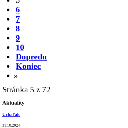
6
7
8
9
10
Dopredu
Koniec
»
Stránka 5 z 72
Aktuality
Uchaľák
31.10.2024