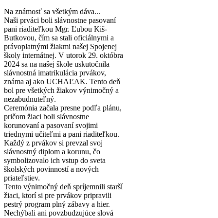
Na známosť sa všetkým dáva...
Naši prváci boli slávnostne pasovaní
pani riaditeľkou Mgr. Ľubou Kiš-
Butkovou, čím sa stali oficiálnymi a
právoplatnými žiakmi našej Spojenej
školy internátnej. V utorok 29. októbra
2024 sa na našej škole uskutočnila
slávnostná imatrikulácia prvákov,
známa aj ako UCHAĽAK. Tento deň
bol pre všetkých žiakov výnimočný a
nezabudnuteľný.
Ceremónia začala presne podľa plánu,
pričom žiaci boli slávnostne
korunovaní a pasovaní svojimi
triednymi učiteľmi a pani riaditeľkou.
Každý z prvákov si prevzal svoj
slávnostný diplom a korunu, čo
symbolizovalo ich vstup do sveta
školských povinností a nových
priateľstiev.
Tento výnimočný deň spríjemnili starší
žiaci, ktorí si pre prvákov pripravili
pestrý program plný zábavy a hier.
Nechýbali ani povzbudzujúce slová