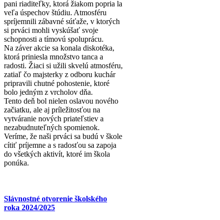
pani riaditeľky, ktorá žiakom popria la
veľa úspechov štúdiu. Atmosféru
spríjemnili zábavné súťaže, v ktorých
si prváci mohli vyskúšať svoje
schopnosti a tímovú spoluprácu.
Na záver akcie sa konala diskotéka,
ktorá priniesla množstvo tanca a
radosti. Žiaci si užili skvelú atmosféru,
zatiaľ čo majsterky z odboru kuchár
pripravili chutné pohostenie, ktoré
bolo jedným z vrcholov dňa.
Tento deň bol nielen oslavou nového
začiatku, ale aj príležitosťou na
vytváranie nových priateľstiev a
nezabudnuteľných spomienok.
Veríme, že naši prváci sa budú v škole
cítiť príjemne a s radosťou sa zapoja
do všetkých aktivít, ktoré im škola
ponúka.
Slávnostné otvorenie školského
roka 2024/2025