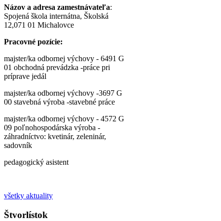
Názov a adresa zamestnávateľa
:
Spojená škola internátna, Školská
12,071 01 Michalovce
Pracovné pozície:
majster/ka odbornej výchovy - 6491 G
01 obchodná prevádzka -práce pri
príprave jedál
majster/ka odbornej výchovy -3697 G
00 stavebná výroba -stavebné práce
majster/ka odbornej výchovy - 4572 G
09 poľnohospodárska výroba -
záhradníctvo: kvetinár, zeleninár,
sadovník
pedagogický asistent
všetky aktuality
Štvorlístok