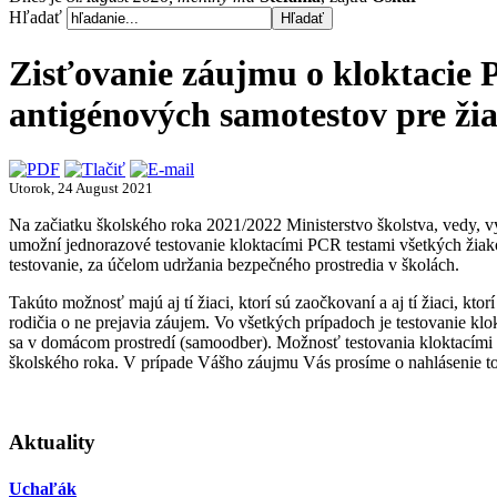
Hľadať
Zisťovanie záujmu o kloktacie 
antigénových samotestov pre žia
Utorok, 24 August 2021
Na začiatku školského roka 2021/2022 Ministerstvo školstva, vedy, v
umožní jednorazové testovanie kloktacími PCR testami všetkých žiako
testovanie, za účelom udržania bezpečného prostredia v školách.
Takúto možnosť majú aj tí žiaci, ktorí sú zaočkovaní a aj tí žiaci, k
rodičia o ne prejavia záujem. Vo všetkých prípadoch je testovanie k
sa v domácom prostredí (samoodber). Možnosť testovania kloktacími 
školského roka. V prípade Vášho záujmu Vás prosíme o nahlásenie to
Aktuality
Uchaľák