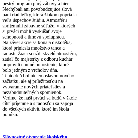
pestrý program plný zábavy a hier.
Nechýbali ani povzbudzujúce slová
pani riaditeľky, ktorá žiakom popria la
veľa úspechov štúdiu. Atmosféru
spríjemnili zábavné súťaže, v ktorých
si prváci mohli vyskúšať svoje
schopnosti a tímovú spoluprácu.
Na záver akcie sa konala diskotéka,
ktorá priniesla množstvo tanca a
radosti. Žiaci si užili skvelú atmosféru,
zatiaľ čo majsterky z odboru kuchár
pripravili chutné pohostenie, ktoré
bolo jedným z vrcholov dňa.
Tento deň bol nielen oslavou nového
začiatku, ale aj príležitosťou na
vytváranie nových priateľstiev a
nezabudnuteľných spomienok.
Veríme, že naši prváci sa budú v škole
cítiť príjemne a s radosťou sa zapoja
do všetkých aktivít, ktoré im škola
ponúka.
Slávnostné otvorenie školského