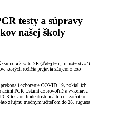
PCR testy a súpravy
kov našej školy
ýskumu a športu SR (ďalej len „ministerstvo")
v, ktorých rodičia prejavia záujem o toto
torí prekonali ochorenie COVID-19, pokiaľ ich
loktacími PCR testami dobrovoľné a vykonáva
PCR testami bude dostupná len na začiatku
hto záujmu triednym učiteľom do 26. augusta.