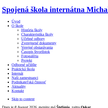
Spojená škola internátna Micha
Úvod
O škole
História školy
Charakteristika školy
Učebné odbory
Zverejnené dokumenty
Verejné obstarávania
Časopis štvorlístok
Fotogaléria
Projekt
Odborné učilište
Praktická škola
Internát
Naši zamestnanci
Podnikateľská činnosť
Aktuality
Kontakt
Skip to content
Dnes je
8.August 2026, meniny má
Štefánia
, zajtra
Oskar