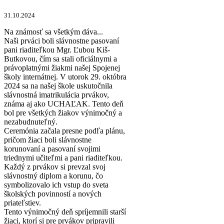
31.10.2024
Na známosť sa všetkým dáva...
Naši prváci boli slávnostne pasovaní
pani riaditeľkou Mgr. Ľubou Kiš-
Butkovou, čím sa stali oficiálnymi a
právoplatnými žiakmi našej Spojenej
školy internátnej. V utorok 29. októbra
2024 sa na našej škole uskutočnila
slávnostná imatrikulácia prvákov,
známa aj ako UCHAĽAK. Tento deň
bol pre všetkých žiakov výnimočný a
nezabudnuteľný.
Ceremónia začala presne podľa plánu,
pričom žiaci boli slávnostne
korunovaní a pasovaní svojimi
triednymi učiteľmi a pani riaditeľkou.
Každý z prvákov si prevzal svoj
slávnostný diplom a korunu, čo
symbolizovalo ich vstup do sveta
školských povinností a nových
priateľstiev.
Tento výnimočný deň spríjemnili starší
žiaci, ktorí si pre prvákov pripravili