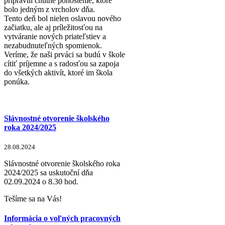
pripravili chutné pohostenie, ktoré
bolo jedným z vrcholov dňa.
Tento deň bol nielen oslavou nového
začiatku, ale aj príležitosťou na
vytváranie nových priateľstiev a
nezabudnuteľných spomienok.
Veríme, že naši prváci sa budú v škole
cítiť príjemne a s radosťou sa zapoja
do všetkých aktivít, ktoré im škola
ponúka.
Slávnostné otvorenie školského
roka 2024/2025
28.08.2024
Slávnostné otvorenie školského roka
2024/2025 sa uskutoční dňa
02.09.2024 o 8.30 hod.
Tešíme sa na Vás!
Informácia o voľných pracovných