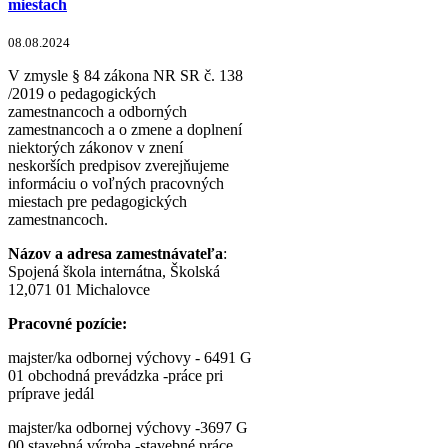
miestach
08.08.2024
V zmysle § 84 zákona NR SR č. 138
/2019 o pedagogických
zamestnancoch a odborných
zamestnancoch a o zmene a doplnení
niektorých zákonov v znení
neskorších predpisov zverejňujeme
informáciu o voľných pracovných
miestach pre pedagogických
zamestnancoch.
Názov a adresa zamestnávateľa
:
Spojená škola internátna, Školská
12,071 01 Michalovce
Pracovné pozície:
majster/ka odbornej výchovy - 6491 G
01 obchodná prevádzka -práce pri
príprave jedál
majster/ka odbornej výchovy -3697 G
00 stavebná výroba -stavebné práce