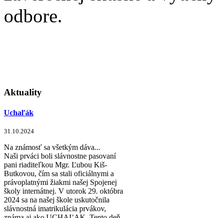
odbore.
Aktuality
Uchaľák
31.10.2024
Na známosť sa všetkým dáva...
Naši prváci boli slávnostne pasovaní
pani riaditeľkou Mgr. Ľubou Kiš-
Butkovou, čím sa stali oficiálnymi a
právoplatnými žiakmi našej Spojenej
školy internátnej. V utorok 29. októbra
2024 sa na našej škole uskutočnila
slávnostná imatrikulácia prvákov,
známa aj ako UCHAĽAK. Tento deň