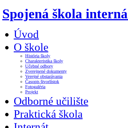
Spojená škola intern
Úvod
O škole
História školy
Charakteristika školy
Učebné odbory
Zverejnené dokumenty
Verejné obstarávania
Časopis štvorlístok
Fotogaléria
Projekt
Odborné učilište
Praktická škola
Internát