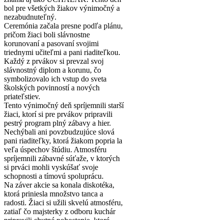
bol pre všetkých žiakov výnimočný a
nezabudnuteľný.
Ceremónia začala presne podľa plánu,
pričom žiaci boli slávnostne
korunovaní a pasovaní svojimi
triednymi učiteľmi a pani riaditeľkou.
Každý z prvákov si prevzal svoj
slávnostný diplom a korunu, čo
symbolizovalo ich vstup do sveta
školských povinností a nových
priateľstiev.
Tento výnimočný deň spríjemnili starší
žiaci, ktorí si pre prvákov pripravili
pestrý program plný zábavy a hier.
Nechýbali ani povzbudzujúce slová
pani riaditeľky, ktorá žiakom popria la
veľa úspechov štúdiu. Atmosféru
spríjemnili zábavné súťaže, v ktorých
si prváci mohli vyskúšať svoje
schopnosti a tímovú spoluprácu.
Na záver akcie sa konala diskotéka,
ktorá priniesla množstvo tanca a
radosti. Žiaci si užili skvelú atmosféru,
zatiaľ čo majsterky z odboru kuchár