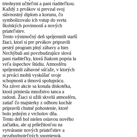
triednymi učiteľmi a pani riaditeľkou.
Každý z prvákov si prevzal svoj
slávnostný diplom a korunu, čo
symbolizovalo ich vstup do sveta
školských povinností a nových
priateľstiev.
Tento výnimočný deň spríjemnili starší
žiaci, ktorí si pre prvákov pripravili
pestrý program plný zábavy a hier.
Nechýbali ani povzbudzujúce slová
pani riaditeľky, ktorá žiakom popria la
veľa úspechov štúdiu. Atmosféru
spríjemnili zábavné súťaže, v ktorých
si prváci mohli vyskúšať svoje
schopnosti a tímovú spoluprácu.
Na záver akcie sa konala diskotéka,
ktorá priniesla množstvo tanca a
radosti. Žiaci si užili skvelú atmosféru,
zatiaľ čo majsterky z odboru kuchár
pripravili chutné pohostenie, ktoré
bolo jedným z vrcholov dňa.
Tento deň bol nielen oslavou nového
začiatku, ale aj príležitosťou na
vytváranie nových priateľstiev a
nezabudnuteľných spomienok.