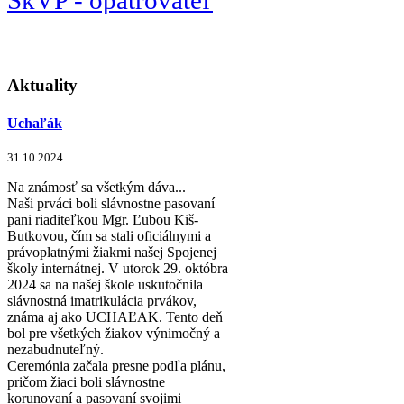
Aktuality
Uchaľák
31.10.2024
Na známosť sa všetkým dáva...
Naši prváci boli slávnostne pasovaní
pani riaditeľkou Mgr. Ľubou Kiš-
Butkovou, čím sa stali oficiálnymi a
právoplatnými žiakmi našej Spojenej
školy internátnej. V utorok 29. októbra
2024 sa na našej škole uskutočnila
slávnostná imatrikulácia prvákov,
známa aj ako UCHAĽAK. Tento deň
bol pre všetkých žiakov výnimočný a
nezabudnuteľný.
Ceremónia začala presne podľa plánu,
pričom žiaci boli slávnostne
korunovaní a pasovaní svojimi