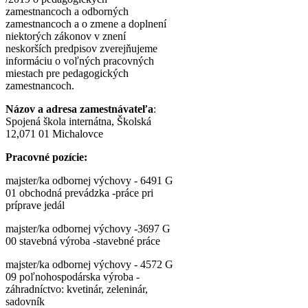
zamestnancoch a odborných
zamestnancoch a o zmene a doplnení
niektorých zákonov v znení
neskorších predpisov zverejňujeme
informáciu o voľných pracovných
miestach pre pedagogických
zamestnancoch.
Názov a adresa zamestnávateľa
:
Spojená škola internátna, Školská
12,071 01 Michalovce
Pracovné pozície:
majster/ka odbornej výchovy - 6491 G
01 obchodná prevádzka -práce pri
príprave jedál
majster/ka odbornej výchovy -3697 G
00 stavebná výroba -stavebné práce
majster/ka odbornej výchovy - 4572 G
09 poľnohospodárska výroba -
záhradníctvo: kvetinár, zeleninár,
sadovník