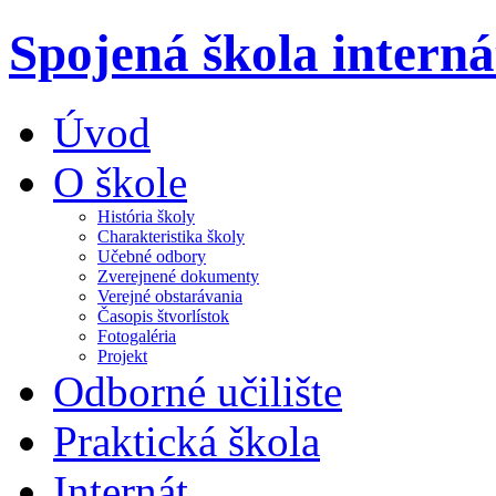
Spojená škola intern
Úvod
O škole
História školy
Charakteristika školy
Učebné odbory
Zverejnené dokumenty
Verejné obstarávania
Časopis štvorlístok
Fotogaléria
Projekt
Odborné učilište
Praktická škola
Internát