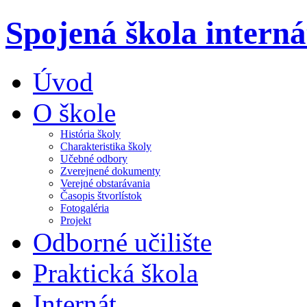
Spojená škola intern
Úvod
O škole
História školy
Charakteristika školy
Učebné odbory
Zverejnené dokumenty
Verejné obstarávania
Časopis štvorlístok
Fotogaléria
Projekt
Odborné učilište
Praktická škola
Internát