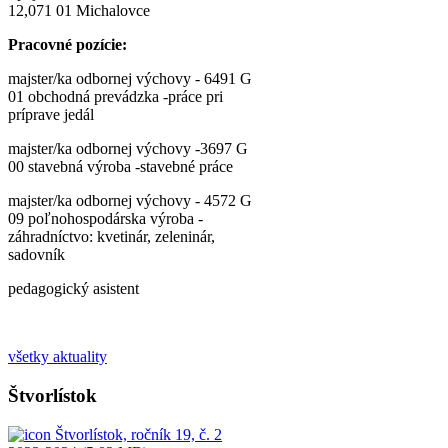
12,071 01 Michalovce
Pracovné pozície:
majster/ka odbornej výchovy - 6491 G
01 obchodná prevádzka -práce pri
príprave jedál
majster/ka odbornej výchovy -3697 G
00 stavebná výroba -stavebné práce
majster/ka odbornej výchovy - 4572 G
09 poľnohospodárska výroba -
záhradníctvo: kvetinár, zeleninár,
sadovník
pedagogický asistent
všetky aktuality
Štvorlístok
Štvorlístok, ročník 19, č. 2