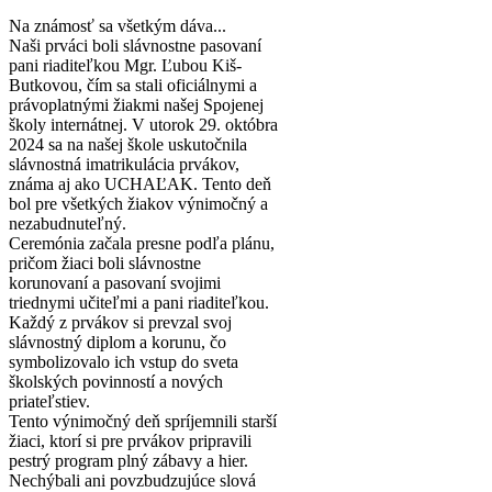
Na známosť sa všetkým dáva...
Naši prváci boli slávnostne pasovaní
pani riaditeľkou Mgr. Ľubou Kiš-
Butkovou, čím sa stali oficiálnymi a
právoplatnými žiakmi našej Spojenej
školy internátnej. V utorok 29. októbra
2024 sa na našej škole uskutočnila
slávnostná imatrikulácia prvákov,
známa aj ako UCHAĽAK. Tento deň
bol pre všetkých žiakov výnimočný a
nezabudnuteľný.
Ceremónia začala presne podľa plánu,
pričom žiaci boli slávnostne
korunovaní a pasovaní svojimi
triednymi učiteľmi a pani riaditeľkou.
Každý z prvákov si prevzal svoj
slávnostný diplom a korunu, čo
symbolizovalo ich vstup do sveta
školských povinností a nových
priateľstiev.
Tento výnimočný deň spríjemnili starší
žiaci, ktorí si pre prvákov pripravili
pestrý program plný zábavy a hier.
Nechýbali ani povzbudzujúce slová