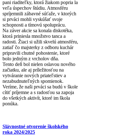
pani riaditeľky, ktorá žiakom popria la
veľa úspechov štúdiu. Atmosféru
spríjemnili zábavné súťaže, v ktorých
si prváci mohli vyskúšať svoje
schopnosti a tímovú spoluprácu.
Na záver akcie sa konala diskotéka,
ktorá priniesla množstvo tanca a
radosti. Žiaci si užili skvelú atmosféru,
zatiaľ čo majsterky z odboru kuchár
pripravili chutné pohostenie, ktoré
bolo jedným z vrcholov dňa.
Tento deň bol nielen oslavou nového
začiatku, ale aj príležitosťou na
vytváranie nových priateľstiev a
nezabudnuteľných spomienok.
Veríme, že naši prváci sa budú v škole
cítiť príjemne a s radosťou sa zapoja
do všetkých aktivít, ktoré im škola
ponúka.
Slávnostné otvorenie školského
roka 2024/2025