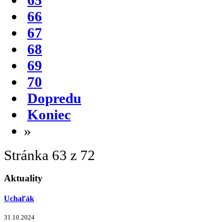
66
67
68
69
70
Dopredu
Koniec
»
Stránka 63 z 72
Aktuality
Uchaľák
31.10.2024