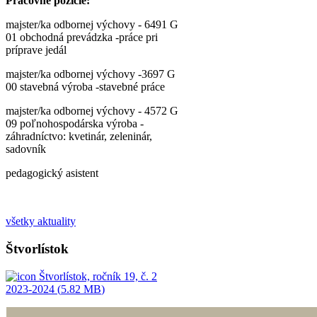
Pracovné pozície:
majster/ka odbornej výchovy - 6491 G
01 obchodná prevádzka -práce pri
príprave jedál
majster/ka odbornej výchovy -3697 G
00 stavebná výroba -stavebné práce
majster/ka odbornej výchovy - 4572 G
09 poľnohospodárska výroba -
záhradníctvo: kvetinár, zeleninár,
sadovník
pedagogický asistent
všetky aktuality
Štvorlístok
Štvorlístok, ročník 19, č. 2
2023-2024 (
5.82 MB
)