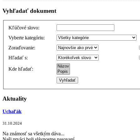
Vyhľadať dokument
Kľúčové slovo
:
Vyberte kategóriu
:
Zoraďovanie
:
Hľadať s
:
Kde hľadať
:
Aktuality
Uchaľák
31.10.2024
Na známosť sa všetkým dáva...
Naši prváci boli slávnostne pasovaní