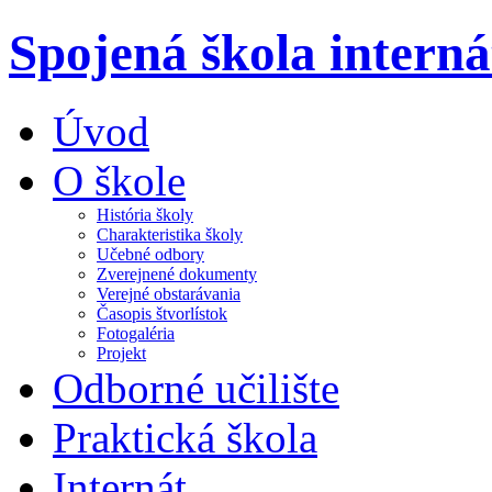
Spojená škola intern
Úvod
O škole
História školy
Charakteristika školy
Učebné odbory
Zverejnené dokumenty
Verejné obstarávania
Časopis štvorlístok
Fotogaléria
Projekt
Odborné učilište
Praktická škola
Internát