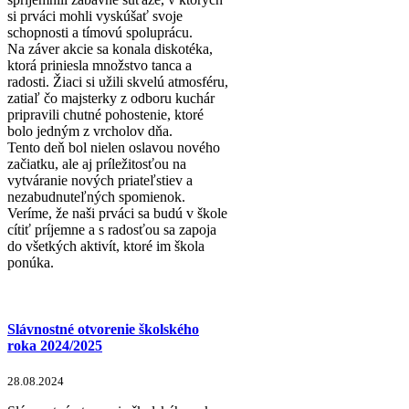
si prváci mohli vyskúšať svoje
schopnosti a tímovú spoluprácu.
Na záver akcie sa konala diskotéka,
ktorá priniesla množstvo tanca a
radosti. Žiaci si užili skvelú atmosféru,
zatiaľ čo majsterky z odboru kuchár
pripravili chutné pohostenie, ktoré
bolo jedným z vrcholov dňa.
Tento deň bol nielen oslavou nového
začiatku, ale aj príležitosťou na
vytváranie nových priateľstiev a
nezabudnuteľných spomienok.
Veríme, že naši prváci sa budú v škole
cítiť príjemne a s radosťou sa zapoja
do všetkých aktivít, ktoré im škola
ponúka.
Slávnostné otvorenie školského
roka 2024/2025
28.08.2024