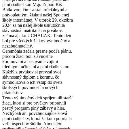
pani riaditeľkou Mgr. Ľubou Kiš-
Butkovou, čím sa stali oficiálnymi a
právoplatnými žiakmi našej Spojenej
školy internátnej. V utorok 29. októbra
2024 sa na našej škole uskutočnila
slávnostná imatrikulácia prvákov,
známa aj ako UCHAĽAK. Tento deň
bol pre všetkých žiakov výnimočný a
nezabudnuteľný.
Ceremónia začala presne podľa plánu,
pričom žiaci boli slávnostne
korunovaní a pasovaní svojimi
triednymi učiteľmi a pani riaditeľkou.
Každý z prvákov si prevzal svoj
slávnostný diplom a korunu, čo
symbolizovalo ich vstup do sveta
školských povinností a nových
priateľstiev.
Tento výnimočný deň spríjemnili starší
žiaci, ktorí si pre prvákov pripravili
pestrý program plný zábavy a hier.
Nechýbali ani povzbudzujúce slová
pani riaditeľky, ktorá žiakom popria la
veľa úspechov štúdiu. Atmosféru
spríjemnili zábavné súťaže, v ktorých