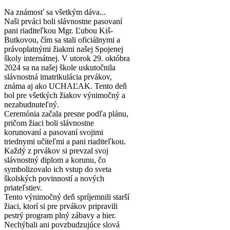
Na známosť sa všetkým dáva...
Naši prváci boli slávnostne pasovaní
pani riaditeľkou Mgr. Ľubou Kiš-
Butkovou, čím sa stali oficiálnymi a
právoplatnými žiakmi našej Spojenej
školy internátnej. V utorok 29. októbra
2024 sa na našej škole uskutočnila
slávnostná imatrikulácia prvákov,
známa aj ako UCHAĽAK. Tento deň
bol pre všetkých žiakov výnimočný a
nezabudnuteľný.
Ceremónia začala presne podľa plánu,
pričom žiaci boli slávnostne
korunovaní a pasovaní svojimi
triednymi učiteľmi a pani riaditeľkou.
Každý z prvákov si prevzal svoj
slávnostný diplom a korunu, čo
symbolizovalo ich vstup do sveta
školských povinností a nových
priateľstiev.
Tento výnimočný deň spríjemnili starší
žiaci, ktorí si pre prvákov pripravili
pestrý program plný zábavy a hier.
Nechýbali ani povzbudzujúce slová