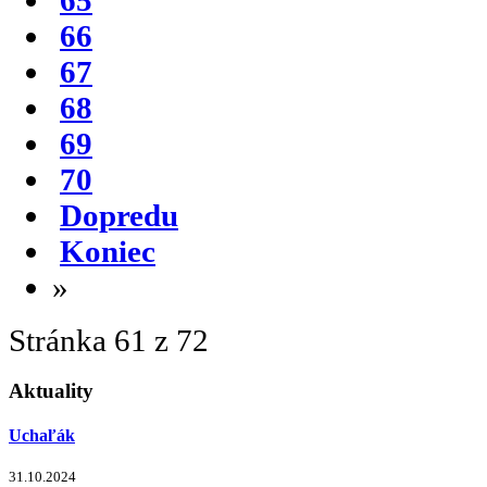
66
67
68
69
70
Dopredu
Koniec
»
Stránka 61 z 72
Aktuality
Uchaľák
31.10.2024