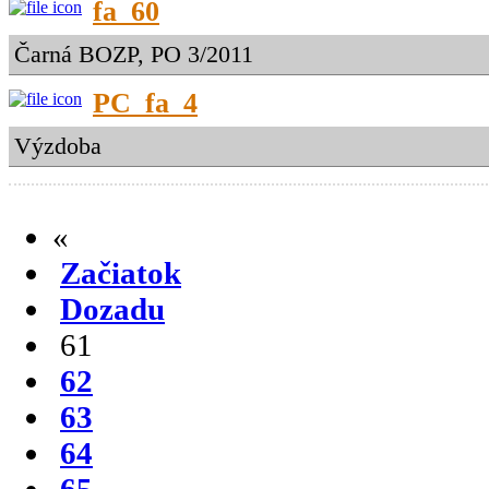
fa_60
Čarná BOZP, PO 3/2011
PC_fa_4
Výzdoba
«
Začiatok
Dozadu
61
62
63
64
65