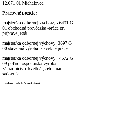
12,071 01 Michalovce
Pracovné pozície:
majster/ka odbornej výchovy - 6491 G
01 obchodná prevádzka -práce pri
príprave jedál
majster/ka odbornej výchovy -3697 G
00 stavebná výroba -stavebné práce
majster/ka odbornej výchovy - 4572 G
09 poľnohospodárska výroba -
záhradníctvo: kvetinár, zeleninár,
sadovník
pedagogický asistent
všetky aktuality
Štvorlístok
Štvorlístok, ročník 19, č. 2