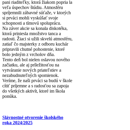
pani riaditeľky, ktorá žiakom popria la
veľa úspechov štúdiu. Atmosféru
spríjemnili zábavné súťaže, v ktorých
si prváci mohli vyskúšať svoje
schopnosti a tímovú spoluprácu.
Na záver akcie sa konala diskotéka,
ktorá priniesla množstvo tanca a
radosti. Žiaci si užili skvelú atmosféru,
zatiaľ čo majsterky z odboru kuchár
pripravili chutné pohostenie, ktoré
bolo jedným z vrcholov dňa.
Tento deň bol nielen oslavou nového
začiatku, ale aj príležitosťou na
vytváranie nových priateľstiev a
nezabudnuteľných spomienok.
Veríme, že naši prváci sa budú v škole
cítiť príjemne a s radosťou sa zapoja
do všetkých aktivít, ktoré im škola
ponúka.
Slávnostné otvorenie školského
roka 2024/2025