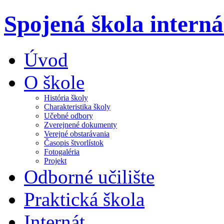
Spojená škola intern
Úvod
O škole
História školy
Charakteristika školy
Učebné odbory
Zverejnené dokumenty
Verejné obstarávania
Časopis štvorlístok
Fotogaléria
Projekt
Odborné učilište
Praktická škola
Internát