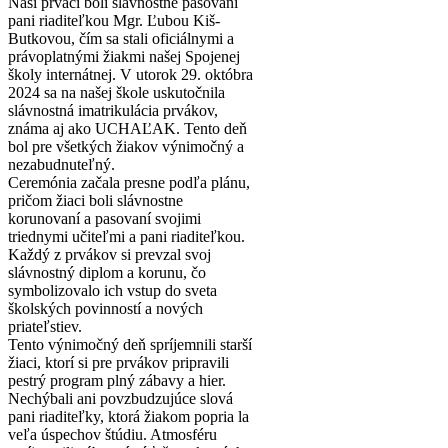
Naši prváci boli slávnostne pasovaní
pani riaditeľkou Mgr. Ľubou Kiš-
Butkovou, čím sa stali oficiálnymi a
právoplatnými žiakmi našej Spojenej
školy internátnej. V utorok 29. októbra
2024 sa na našej škole uskutočnila
slávnostná imatrikulácia prvákov,
známa aj ako UCHAĽAK. Tento deň
bol pre všetkých žiakov výnimočný a
nezabudnuteľný.
Ceremónia začala presne podľa plánu,
pričom žiaci boli slávnostne
korunovaní a pasovaní svojimi
triednymi učiteľmi a pani riaditeľkou.
Každý z prvákov si prevzal svoj
slávnostný diplom a korunu, čo
symbolizovalo ich vstup do sveta
školských povinností a nových
priateľstiev.
Tento výnimočný deň spríjemnili starší
žiaci, ktorí si pre prvákov pripravili
pestrý program plný zábavy a hier.
Nechýbali ani povzbudzujúce slová
pani riaditeľky, ktorá žiakom popria la
veľa úspechov štúdiu. Atmosféru