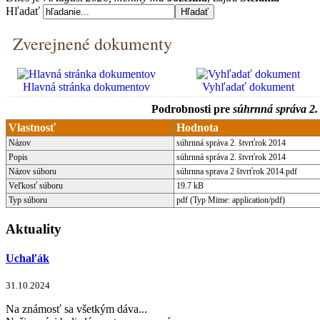
Hľadať
Zverejnené dokumenty
Hlavná stránka dokumentov
Vyhľadať dokument
Podrobnosti pre
súhrnná správa 2. 
Vlastnosť
Hodnota
Názov
súhrnná správa 2. štvrťrok 2014
Popis
súhrnná správa 2. štvrťrok 2014
Názov súboru
súhrnna sprava 2 štvrťrok 2014.pdf
Veľkosť súboru
19.7 kB
Typ súboru
pdf (Typ Mime: application/pdf)
Aktuality
Uchaľák
31.10.2024
Na známosť sa všetkým dáva...