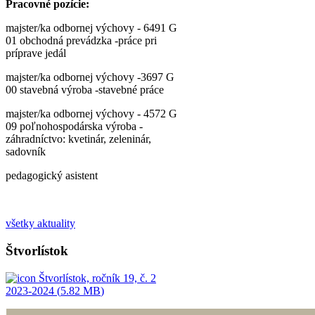
Pracovné pozície:
majster/ka odbornej výchovy - 6491 G
01 obchodná prevádzka -práce pri
príprave jedál
majster/ka odbornej výchovy -3697 G
00 stavebná výroba -stavebné práce
majster/ka odbornej výchovy - 4572 G
09 poľnohospodárska výroba -
záhradníctvo: kvetinár, zeleninár,
sadovník
pedagogický asistent
všetky aktuality
Štvorlístok
Štvorlístok, ročník 19, č. 2
2023-2024 (
5.82 MB
)