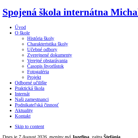
Spojená škola internátna Micha
Úvod
O škole
História školy
Charakteristika školy
Učebné odbory
Zverejnené dokumenty
Verejné obstarávania
Časopis štvorlístok
Fotogaléria
Projekt
Odborné učilište
Praktická škola
Internát
Naši zamestnanci
Podnikateľská činnosť
Aktuality
Kontakt
Skip to content
Dnes je
7.August 2026, meniny má
Jozefína
, zajtra
Štefánia