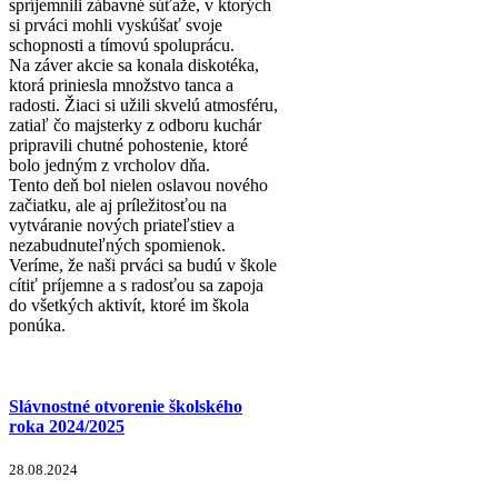
spríjemnili zábavné súťaže, v ktorých
si prváci mohli vyskúšať svoje
schopnosti a tímovú spoluprácu.
Na záver akcie sa konala diskotéka,
ktorá priniesla množstvo tanca a
radosti. Žiaci si užili skvelú atmosféru,
zatiaľ čo majsterky z odboru kuchár
pripravili chutné pohostenie, ktoré
bolo jedným z vrcholov dňa.
Tento deň bol nielen oslavou nového
začiatku, ale aj príležitosťou na
vytváranie nových priateľstiev a
nezabudnuteľných spomienok.
Veríme, že naši prváci sa budú v škole
cítiť príjemne a s radosťou sa zapoja
do všetkých aktivít, ktoré im škola
ponúka.
Slávnostné otvorenie školského
roka 2024/2025
28.08.2024